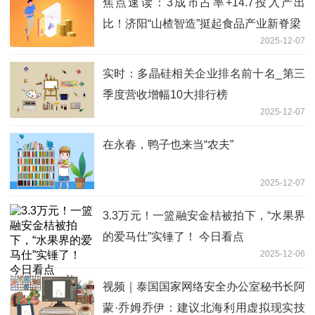
焦点速读：3成市占率+14.7投入产出
比！济阳“山楂智造”挺起食品产业新脊梁
2025-12-07
实时：多晶硅相关企业排名前十名_第三
季度营收增幅10大排行榜
2025-12-07
在永春，鸭子也来当“农夫”
2025-12-07
3.3万元！一篮融安金桔被拍下，“水果界
的爱马仕”实锤了！ 今日看点
2025-12-06
视频｜泰国国家网络安全办公室秘书长阿
蒙·乔姆乔伊：建议北海利用虚拟现实技