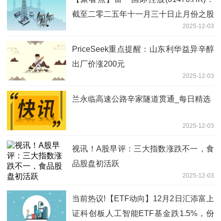
截至二零二五年十一月三十日止月份之股
2025-12-03
份发行人的证券变动月报表内容摘要
PriceSeek重点提醒：山东利华益异辛醇
出厂价涨200元
2025-12-03
兰永临高速公路辛家隧道贯通_每日精选
2025-12-03
视讯！A股早评：三大指数涨跌不一，食
品股盘初活跃
2025-12-03
当前热议!【ETF动向】12月2日汇添富上
证科创板人工智能ETF基金跌1.5%，份