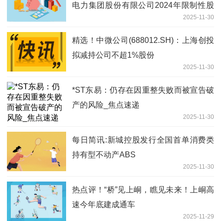
电力集团股份有限公司2024年限制性股
2025-11-30
票激励计划首次授予部分第一个归属期符
合归属条件的独立财务顾问报告内容摘要
精选！中微公司(688012.SH)：上海创投
拟减持公司不超1%股份
2025-11-30
*ST东易：仍存在因重整失败而被宣告破
产的风险_焦点速递
2025-11-30
每日简讯:新城控股发行全国首单消费类
持有型不动产ABS
2025-11-30
热点评！“桥”见上峒，瞧见未来！上峒高
速今年底建成通车
2025-11-29