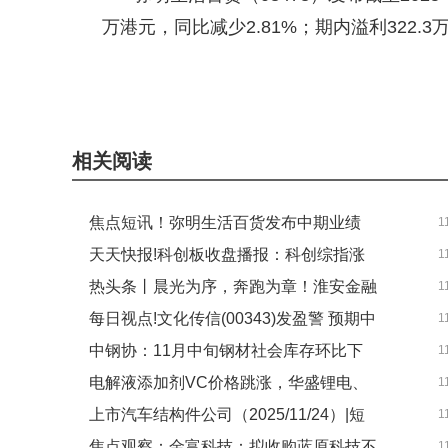
万港元，同比减少2.81%；期内溢利322.3
相关阅读
焦点短讯！弥明生活百货发布中期业绩
1
天天快报!科创板收盘播报：科创综指涨
1
期内溢利322.3万港元同比减少43.71%
热头条丨晨光为序，奔跑为章！淮安金融
1
1.20% 逾八成个股收涨
每日视点!文化传信(00343)发盈警 预期中
1
中心与凤起潮鸣共绘城市健康画卷
中钢协：11月中旬钢材社会库存环比下
1
期亏损将大幅增加至约2600万到3600万
电解液添加剂VC价格跳涨，华盛锂电、
1
降2.5%
港元之间
上市汽车结构件公司（2025/11/24）|短
1
孚日股份等成赢家
焦点观察：金富科技：拟收购蓝原科技不
1