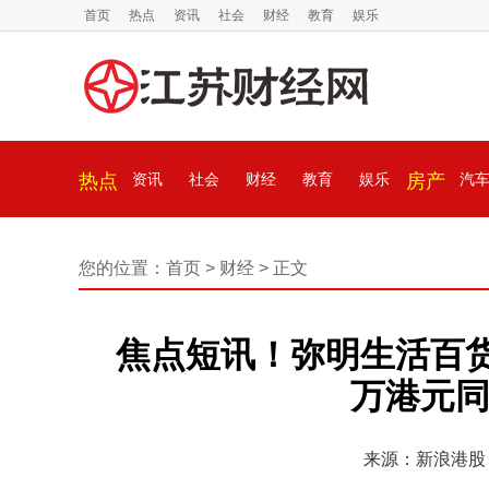
首页
热点
资讯
社会
财经
教育
娱乐
热点
资讯
社会
财经
教育
娱乐
房产
汽
您的位置：
首页
>
财经
> 正文
焦点短讯！弥明生活百货发
万港元同
来源：新浪港股