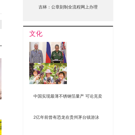
吉林：公章刻制全流程网上办理
文化
俄组建新机构深化国防改革
南昌罗亭镇葡萄喜获丰收
中国实现最薄不锈钢箔量产 可论克卖
2亿年前曾有恐龙在贵州茅台镇游泳