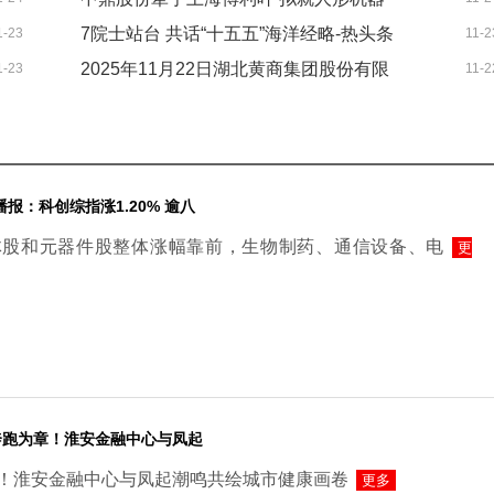
调-快资讯
7院士站台 共话“十五五”海洋经略-热头条
1-23
11-2
人产品展开合作
2025年11月22日湖北黄商集团股份有限
1-23
11-2
公司价格行情 热推荐
报：科创综指涨1.20% 逾八
体股和元器件股整体涨幅靠前，生物制药、通信设备、电
更
奔跑为章！淮安金融中心与凤起
！淮安金融中心与凤起潮鸣共绘城市健康画卷
更多