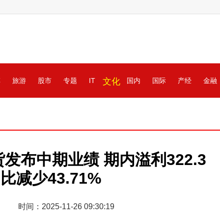
车
旅游
股市
专题
IT
文化
国内
国际
产经
金融
布中期业绩 期内溢利322.3
比减少43.71%
时间：2025-11-26 09:30:19