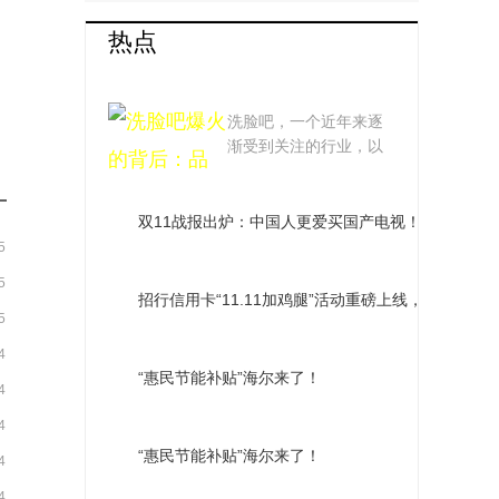
热点
洗脸吧爆火的背后：
洗脸吧，一个近年来逐
品牌争相涌入，市场发
渐受到关注的行业，以
其独特的经营模式...
展趋势引热议
双11战报出炉：中国人更爱买国产电视！TCL夺多
5
5
招行信用卡“11.11加鸡腿”活动重磅上线，全网购物
5
4
“惠民节能补贴”海尔来了！
4
4
“惠民节能补贴”海尔来了！
4
4