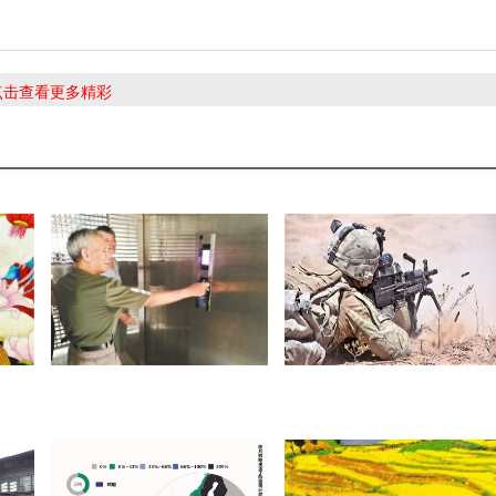
 点击查看更多精彩
无穷
老旧小区加装电梯难 积木式电
揭开美军新步枪神秘面纱
梯15天搞定