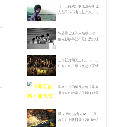
在影帝哥哥黄渤的调
《一出好戏》的邋遢外形让
教下 张艺兴奉献了"一
人几乎认不出张艺兴来。张
艺兴（左一）...
出好戏"
影版《爱情公寓》
陈赫娄艺潇等人继续出演，
成"欺诈片" 凭口碑赚钱
但电影版早已不是熟悉的味
道。袁弘承担...
才是出路
《爱情公寓》变"盗墓
三部新片同天上映，《一出
公寓" 观众批"挂羊头卖
好戏》昨日票房反超《爱情
公寓》三部新...
狗肉"
《延禧攻略》服化道
富察皇后的绒花发饰非常亮
的"秘密" 透过热播剧感
眼清宫织绣类扇子以缂丝最
为精美《延禧...
受非遗之美
电影《风语咒》：瑕
看片·热映鉴定对象：《风
瑜互见 值得鼓励
语咒》上映日期：2018年8
月3日自《大圣...