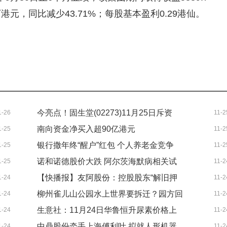
万港元，同比减少43.71%；每股基本盈利0.29港仙。
今亮点！固生堂(02273)11月25日斥资
1-26
11-2
南向资金净买入超90亿港元
1-25
11-2
953.95万港元回购32.12万股
银行撒年终“醒户”红包 个人养老金竞争
1-25
11-2
诺和诺德股价大跌 阿尔茨海默病相关试
1-25
11-2
从“留心”到“留薪” 每日速讯
【快播报】友阿股份：控股股东“解旧押
1-24
11-2
验失败 独家焦点
柳州雀儿山公园水上世界要拆迁？园方回
1-24
11-2
新”1000万股 累计质押近九成持股
生意社：11月24日华鲁恒升尿素价格上
1-24
11-2
应 今热点
中鼎股份牵手上海傅利叶 拟就人形机器
1-24
11-2