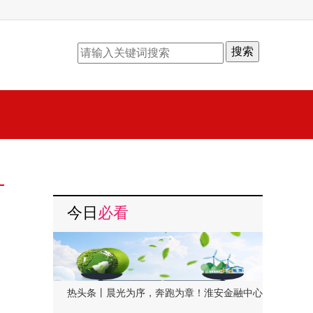
搜索
今日
必看
热头条丨晨光为序，奔跑为章！淮安金融中心与凤起潮鸣