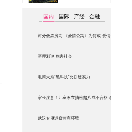
国内
国际
产经
金融
评分低票房高 《爱情公寓》为何成"爱情公墓"？
歪理邪说 危害社会
电商大秀“黑科技”比拼硬实力
家长注意！儿童泳衣抽检超八成不合格 李宁迪士尼
武汉专项巡察营商环境