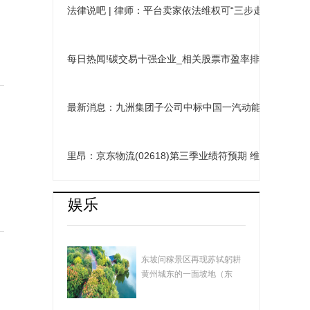
法律说吧 | 律师：平台卖家依法维权可“三步走”
每日热闻!碳交易十强企业_相关股票市盈率排行榜名单（20
最新消息：九洲集团子公司中标中国一汽动能分公司项目
里昂：京东物流(02618)第三季业绩符预期 维持“跑赢大
娱乐
湖北黄冈：遗爱湖畅
东坡问稼景区再现苏轼躬耕
想曲
黄州城东的一面坡地（东
坡）的场景，景...