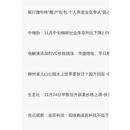
天天快报!科创板收盘播报：科创综指涨1.20% 逾八成个股
银行撒年终“醒户”红包 个人养老金竞争从“留心”到“留薪”
中钢协：11月中旬钢材社会库存环比下降2.5%
电解液添加剂VC价格跳涨，华盛锂电、孚日股份等成赢
柳州雀儿山公园水上世界要拆迁？园方回应 今热点
生意社：11月24日华鲁恒升尿素价格上调-快资讯
焦点观察：金富科技：拟收购蓝原科技不低于51%股权