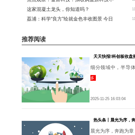
讯
这家混凝土龙头，你知道吗？
1
低于51%股权
荔浦：科学“良方”绘就金色丰收图景 今日
1
（2025/11/21） 快播
观点
推荐阅读
天天快报!科创板收盘播
细分领域中，半导
多
2025-11-25 16:03:04
热头条丨晨光为序，
晨光为序，奔跑为章