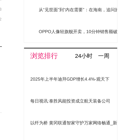
从“见世面”到“内在需要”：在海南，追问旅行的意义
3
2
OPPO人像轻旗舰开卖，10分钟销售额破亿，Reno
浏览排行
24小时
一周
2025年上半年迪拜GDP增长4.4%-观天下
每日视讯:泰胜风能投资成立航天装备公司
以纤为桥 黄冈联通智家守护万家网络畅通_新资讯