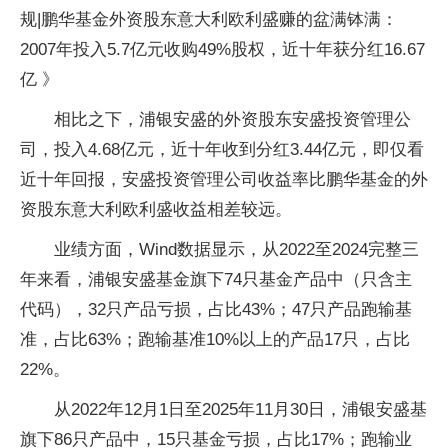
规|鹏华基金外资股东意大利欧利盛赚的盆满钵满：
2007年投入5.7亿元收购49%股权，近十年获分红16.67
亿 》
相比之下，浦银安盛的外资股东安盛投资管理公
司，投入4.68亿元，近十年收到分红3.44亿元，即仅看
近十年回报，安盛投资管理公司收益率比鹏华基金的外
资股东意大利欧利盛收益相差较远。
业绩方面，Wind数据显示，从2022至2024完整三
年来看，浦银安盛基金旗下74只基金产品中（只含主
代码），32只产品亏损，占比43%；47只产品跑输基
准，占比63%；跑输基准10%以上的产品17只，占比
22%。
从2022年12月1日至2025年11月30日，浦银安盛基
旗下86只产品中，15只基金亏损，占比17%；跑输业