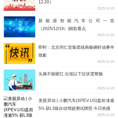
12-20）
2025-12-20
新能源智能汽车公司一览
（2025/12/19）|精彩看点
2025-12-20
即时：北京同仁堂集团就南极磷虾油事件
致歉
2025-12-20
头痛不能硬扛 出现以下症状需警惕
2025-12-20
美股异动 | 小鹏汽车(XPEV.US)盘前涨逾
5% 获L3级自动驾驶测试牌照 今日热搜
2025-12-19