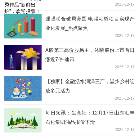
2025-12-17
强强联合破局突围 电驱动桥项目实现产
业化发展_热点聚焦
2025-12-17
A股第三高价股易主，沐曦股份上市首日
涨近7倍-速讯
2025-12-17
【独家】金融活水润泽三产，温州乡村绽
放多元活力
2025-12-17
每日短讯：生意社：12月17日山东汇丰
石化集团油品报价下滑
2025-12-17