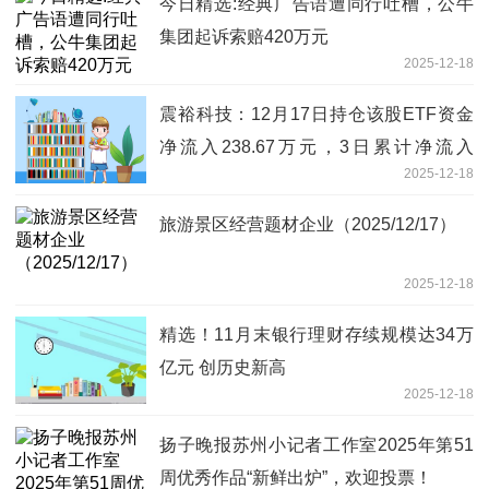
今日精选:经典广告语遭同行吐槽，公牛
集团起诉索赔420万元
2025-12-18
震裕科技：12月17日持仓该股ETF资金
净流入238.67万元，3日累计净流入
2025-12-18
1182.75万元
旅游景区经营题材企业（2025/12/17）
2025-12-18
精选！11月末银行理财存续规模达34万
亿元 创历史新高
2025-12-18
扬子晚报苏州小记者工作室2025年第51
周优秀作品“新鲜出炉”，欢迎投票！