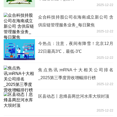
2025-12-22
众合科技持股公司在海南成立新公司 含
供应链管理服务业务_每日聚焦
2025-12-22
今热点：注意，夜间有降雪！北京12月
22日最高3℃，最低-3℃
2025-12-22
焦点热讯:mRNA十大相关公司排名
_2025第三季度营收增幅排行榜
2025-12-22
区县动态丨息烽县两岔河水库大坝封顶
2025-12-22