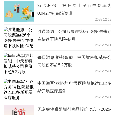
双欣环保回拨后网上发行中签率为
0.0427%_前沿资讯
2025-12-22
胜通能源：公司股票连续6个涨停 未来存
在快速下跌风险-信息
2025-12-21
每日消息!振邦智能：中天智科拟减持公
司股份不超5.2万股
2025-12-21
中国海军“丝路方舟”号医院船抵达巴巴多
斯开展医疗服务
2025-12-21
无磷酸性膜阻垢剂商品报价动态（2025-