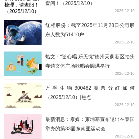
查阅！（2025/12/10）
2025-12-10
红相股份：截至2025年11月28日公司股
东人数为51410户
2025-12-10
热文：“随心唱 乐无忧”德州天衢新区抬头
寺镇文体广场歌唱会圆满举行
2025-12-10
万孚生物300482股票分红如何
（2025/12/10）|焦点
2025-12-10
最新消息：泰媒：柬埔寨宣布退出在泰国
举办的第33届东南亚运动会
2025-12-10