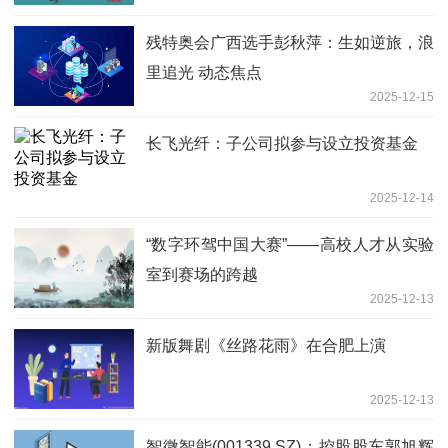
残特奥会广西选手彭秋萍：生如逆旅，浪
里追光 动态焦点
2025-12-15
长飞光纤：子公司拟参与设立投资基金
2025-12-14
“数字环驾中国大赛”——高校人才从实验
室到赛场的跨越
2025-12-13
新版舞剧《丝路花雨》在合肥上演
2025-12-13
智微智能(001339.SZ)：控股股东郭旭辉