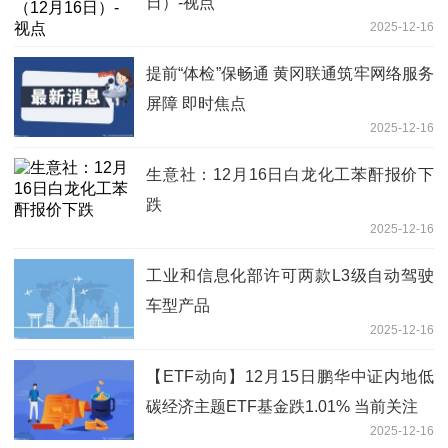
日）-视点
2025-12-16
提前“体检”保畅通 黄冈联通筑牢网络服务
屏障 即时焦点
2025-12-16
生意社：12月16日白龙化工苯酐报价下
跌
2025-12-16
工业和信息化部许可两款L3级自动驾驶
车型产品
2025-12-16
【ETF动向】12月15日鹏华中证内地低
碳经济主题ETF基金跌1.01% 当前关注
2025-12-16