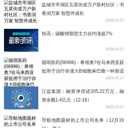
盐城市亭湖区五星街道万户新村社区：书
香润万家 智慧伴成长
2025-12-17
快讯：碳酸锂期货主力合约涨超7%
2025-12-17
德琪医药(06996)：希维奥?在马来西亚获
批用于治疗弥漫大B细胞淋巴瘤一种新适
2025-12-17
应症
江盐集团：融资净偿还205.22万元，融
资余额1.4亿元（12-16）
2025-12-17
导航地图题材的上市公司名单（12月16