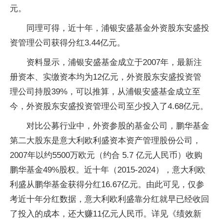
元。
同理可得，近十年，浦银安盛基金外资股东安盛投
资管理公司获得分红3.44亿元。
资料显示，浦银安盛基金成立于2007年，最新注
册资本、实缴资本均为12亿元，外资股东安盛投资管
理公司持股39%，可以推算，从浦银安盛基金成立至
今，外资股东安盛投资管理公司至少投入了4.68亿元。
对比公募行业中，外资参股的基金公司，鹏华基金
第二大股东是意大利欧利盛资本资产管理股份公司，
2007年以约5500万欧元（约合 5.7 亿元人民币）收购
鹏华基金49%股权。近十年（2015-2024），意大利欧
利盛从鹏华基金获得分红16.67亿元。由此可见，仅参
考近十年分红数据，意大利欧利盛靠分红就早已经收回
了投入的成本，还大赚11亿元人民币。详见《绩效新