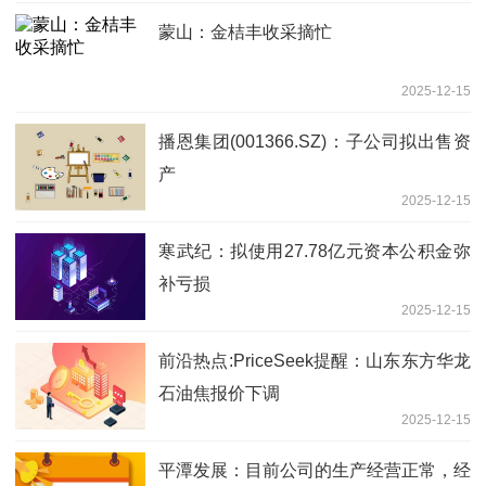
蒙山：金桔丰收采摘忙
2025-12-15
播恩集团(001366.SZ)：子公司拟出售资
产
2025-12-15
寒武纪：拟使用27.78亿元资本公积金弥
补亏损
2025-12-15
前沿热点:PriceSeek提醒：山东东方华龙
石油焦报价下调
2025-12-15
平潭发展：目前公司的生产经营正常，经