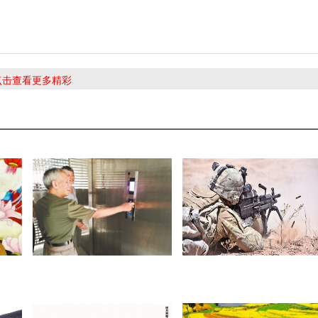
 点击查看更多精彩
无穷
老旧小区加装电梯难 积木式电
揭开美军新步枪神秘面纱
梯15天搞定