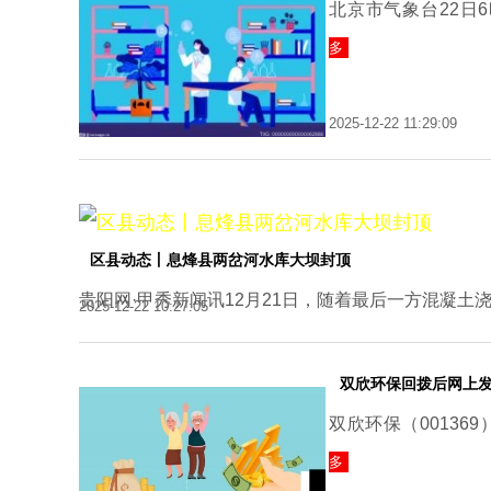
北京市气象台22日
多
2025-12-22 11:29:09
区县动态丨息烽县两岔河水库大坝封顶
贵阳网·甲秀新闻讯12月21日，随着最后一方混凝土
2025-12-22 10:27:05
双欣环保回拨后网上发行
双欣环保（001369
多