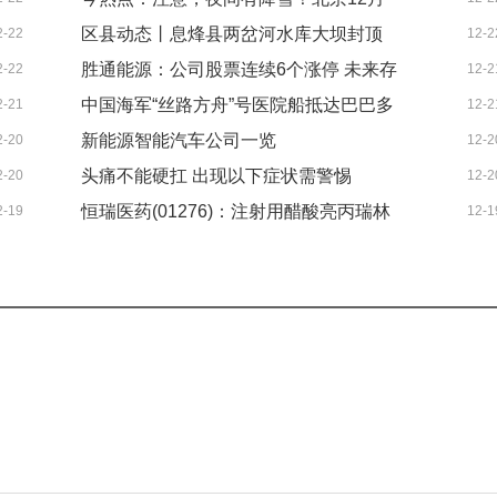
平慧谷新篇章_视讯
区县动态丨息烽县两岔河水库大坝封顶
2-22
12-2
22日最高3℃，最低-3℃
胜通能源：公司股票连续6个涨停 未来存
2-22
12-2
中国海军“丝路方舟”号医院船抵达巴巴多
2-21
12-2
在快速下跌风险-信息
新能源智能汽车公司一览
2-20
12-2
斯开展医疗服务
头痛不能硬扛 出现以下症状需警惕
2-20
12-2
（2025/12/19）|精彩看点
恒瑞医药(01276)：注射用醋酸亮丙瑞林
2-19
12-1
微球获批开展临床试验