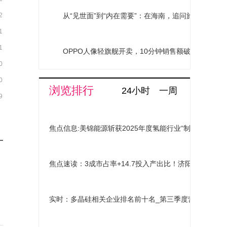
2
从“见世面”到“内在需要”：在海南，追问旅行的意义
1
1
OPPO人像轻旗舰开卖，10分钟销售额破亿，Reno
0
0
浏览排行
24小时
一周
9
焦点信息:美锦能源斩获2025年度氢能行业“制储加用协
焦点速读：3成市占率+14.7投入产出比！济阳“山楂智造
实时：多晶硅相关企业排名前十名_第三季度营收增幅10