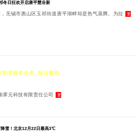
玉祁冬日狂欢开启唐平慧谷新
浓，无锡市惠山区玉祁街道唐平湖畔却是热气蒸腾。为拉
更
海南霁元科技有限责任公司
更
降雪！北京12月22日最高3℃