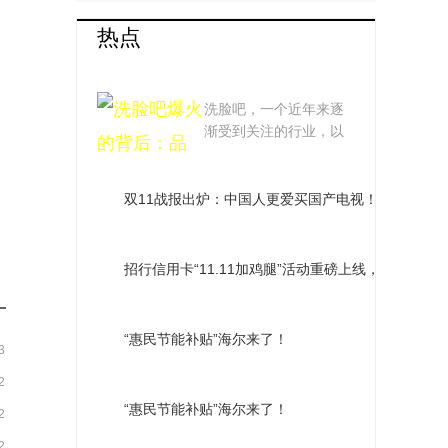
热点
洗脸吧爆火的背后：
洗脸吧，一个近年来逐
品牌争相涌入，市场发
渐受到关注的行业，以
其独特的经营模式...
展趋势引热议
双11战报出炉：中国人更爱买国产电视！TCL夺多
招行信用卡“11.11加鸡腿”活动重磅上线，全网购物
“惠民节能补贴”海尔来了！
3
2
“惠民节能补贴”海尔来了！
2
2