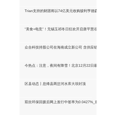
上市银行年内增持达892.87亿元 观点
Trian支持的财团将以74亿美元收购骏利亨德森 今热点
“美食+电竞”！无锡玉祁冬日狂欢开启唐平慧谷新篇章_视
众合科技持股公司在海南成立新公司 含供应链管理服务业
今热点：注意，夜间有降雪！北京12月22日最高3℃，最低
区县动态丨息烽县两岔河水库大坝封顶
双欣环保回拨后网上发行中签率为0.0427%_前沿资讯