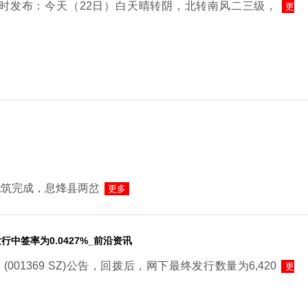
6时发布：今天（22日）白天晴转阴，北转南风二三级，
更
浇筑完成，息烽县两岔
更多
中签率为0.0427%_前沿资讯
）(001369 SZ)公告，回拨后，网下最终发行数量为6,420
更