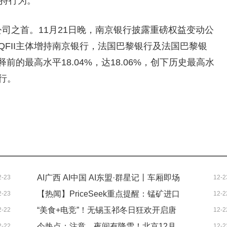
增持行为。
司之首。11月21日晚，南京银行披露重磅权益变动公
FII主体增持南京银行，法国巴黎银行及法国巴黎银
前的最高水平18.04%，达18.06%，创下历史最高水
行。
AI广西 AI中国 AI东盟·群星记丨车厢即场
2-23
12-2
【热闻】PriceSeek重点提醒：锰矿进口
2-23
12-2
景 出行成体验
“美食+电竞”！无锡玉祁冬日狂欢开启唐
2-22
12-2
环比降13%利好锰硅
今热点：注意，夜间有降雪！北京12月
2-22
12-2