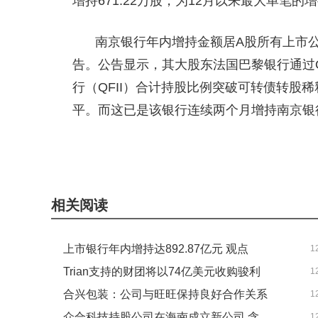
增持671.22万股，为12月以来最大单笔的
南京银行年内增持金额居A股所有上市公
告。公告显示，其大股东法国巴黎银行通过Q
行（QFII）合计持股比例突破可转债转股稀释
平。而这已是该银行连续两个月增持南京银
相关阅读
上市银行年内增持达892.87亿元 观点
1
Trian支持的财团将以74亿美元收购骏利
1
合兴包装：公司与旺旺保持良好合作关系
1
亨德森 今热点
众合科技持股公司在海南成立新公司 含
1