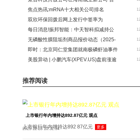
焦点热讯:mRNA十大相关公司排名
1
供应链管理服务业务_每日聚焦
双欣环保回拨后网上发行中签率为
1
_2025第三季度营收增幅排行榜
每日消息!振邦智能：中天智科拟减持公
1
0.0427%_前沿资讯
无磷酸性膜阻垢剂商品报价动态（2025-
1
司股份不超5.2万股
即时：北京同仁堂集团就南极磷虾油事件
1
12-20）
美股异动 | 小鹏汽车(XPEV.US)盘前涨逾
1
致歉
5% 获L3级自动驾驶测试牌照 今日热搜
推荐阅读
上市银行年内增持达892.87亿元 观点
上市银行年内增持达892 87亿元
更多
2025-12-23 10:32:34