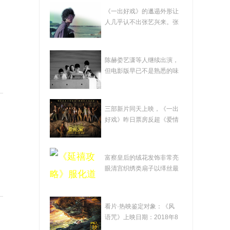
在影帝哥哥黄渤的调
《一出好戏》的邋遢外形让
教下 张艺兴奉献了"一
人几乎认不出张艺兴来。张
艺兴（左一）...
出好戏"
影版《爱情公寓》
陈赫娄艺潇等人继续出演，
成"欺诈片" 凭口碑赚钱
但电影版早已不是熟悉的味
道。袁弘承担...
才是出路
《爱情公寓》变"盗墓
三部新片同天上映，《一出
公寓" 观众批"挂羊头卖
好戏》昨日票房反超《爱情
公寓》三部新...
狗肉"
《延禧攻略》服化道
富察皇后的绒花发饰非常亮
的"秘密" 透过热播剧感
眼清宫织绣类扇子以缂丝最
为精美《延禧...
受非遗之美
电影《风语咒》：瑕
看片·热映鉴定对象：《风
瑜互见 值得鼓励
语咒》上映日期：2018年8
月3日自《大圣...