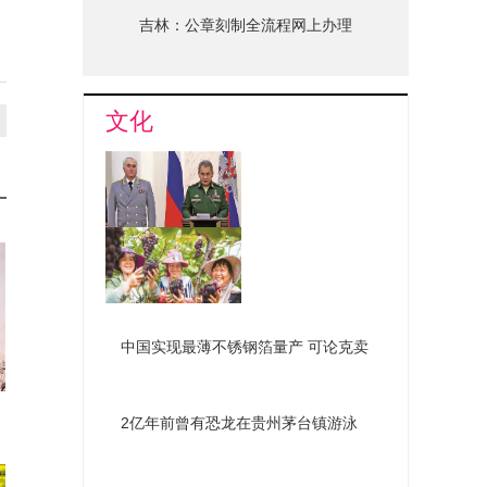
吉林：公章刻制全流程网上办理
文化
俄组建新机构深化国防改革
南昌罗亭镇葡萄喜获丰收
中国实现最薄不锈钢箔量产 可论克卖
2亿年前曾有恐龙在贵州茅台镇游泳