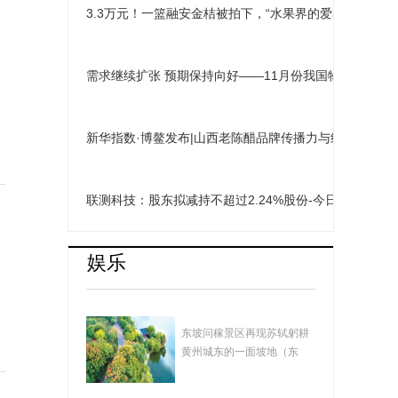
3.3万元！一篮融安金桔被拍下，“水果界的爱马仕”实锤了
需求继续扩张 预期保持向好——11月份我国物流业景气
新华指数·博鳌发布|山西老陈醋品牌传播力与线上销量齐
联测科技：股东拟减持不超过2.24%股份-今日关注
娱乐
湖北黄冈：遗爱湖畅
东坡问稼景区再现苏轼躬耕
想曲
黄州城东的一面坡地（东
坡）的场景，景...