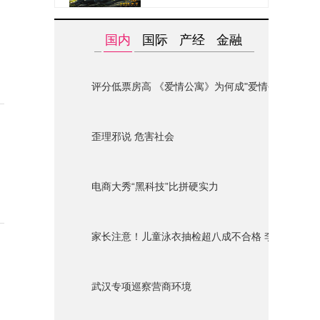
国内
国际
产经
金融
评分低票房高 《爱情公寓》为何成"爱情公墓"？
歪理邪说 危害社会
电商大秀“黑科技”比拼硬实力
家长注意！儿童泳衣抽检超八成不合格 李宁迪士尼
武汉专项巡察营商环境