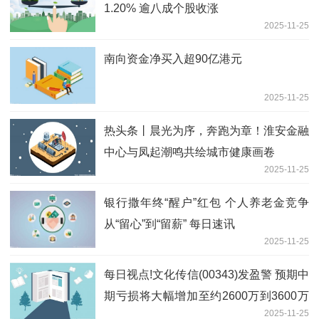
1.20% 逾八成个股收涨
2025-11-25
南向资金净买入超90亿港元
2025-11-25
热头条丨晨光为序，奔跑为章！淮安金融
中心与凤起潮鸣共绘城市健康画卷
2025-11-25
银行撒年终“醒户”红包 个人养老金竞争
从“留心”到“留薪” 每日速讯
2025-11-25
每日视点!文化传信(00343)发盈警 预期中
期亏损将大幅增加至约2600万到3600万
2025-11-25
港元之间