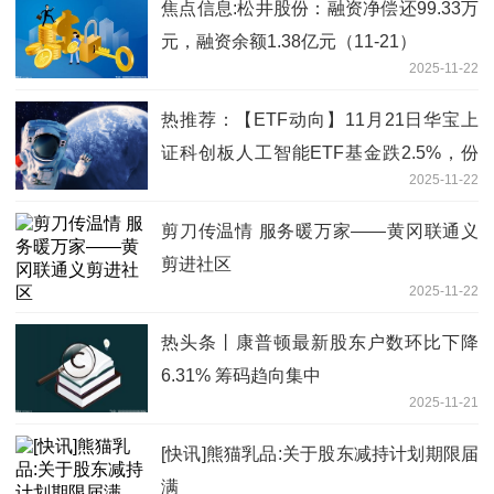
焦点信息:松井股份：融资净偿还99.33万
元，融资余额1.38亿元（11-21）
2025-11-22
热推荐：【ETF动向】11月21日华宝上
证科创板人工智能ETF基金跌2.5%，份
2025-11-22
额减少600万份
剪刀传温情 服务暖万家——黄冈联通义
剪进社区
2025-11-22
热头条丨康普顿最新股东户数环比下降
6.31% 筹码趋向集中
2025-11-21
[快讯]熊猫乳品:关于股东减持计划期限届
满