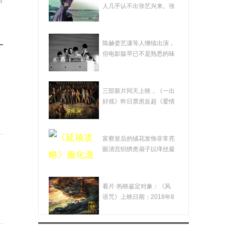
3
教下 张艺兴奉献了"一
人几乎认不出张艺兴来。张
艺兴（左一）...
出好戏"
影版《爱情公寓》
陈赫娄艺潇等人继续出演，
成"欺诈片" 凭口碑赚钱
但电影版早已不是熟悉的味
道。袁弘承担...
才是出路
《爱情公寓》变"盗墓
三部新片同天上映，《一出
公寓" 观众批"挂羊头卖
好戏》昨日票房反超《爱情
公寓》三部新...
狗肉"
《延禧攻略》服化道
富察皇后的绒花发饰非常亮
的"秘密" 透过热播剧感
眼清宫织绣类扇子以缂丝最
为精美《延禧...
受非遗之美
电影《风语咒》：瑕
看片·热映鉴定对象：《风
瑜互见 值得鼓励
语咒》上映日期：2018年8
月3日自《大圣...