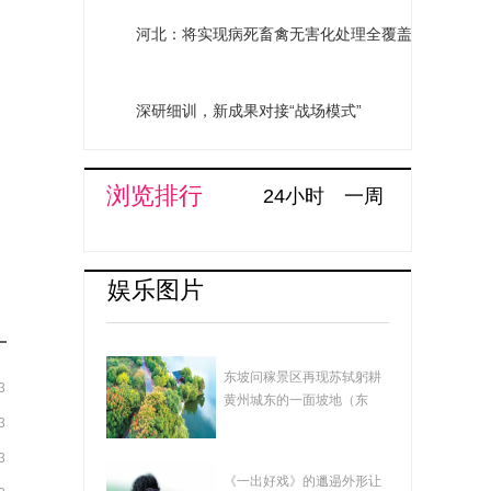
河北：将实现病死畜禽无害化处理全覆盖
深研细训，新成果对接“战场模式”
浏览排行
24小时
一周
娱乐图片
湖北黄冈：遗爱湖畅
东坡问稼景区再现苏轼躬耕
3
想曲
黄州城东的一面坡地（东
3
坡）的场景，景...
3
在影帝哥哥黄渤的调
《一出好戏》的邋遢外形让