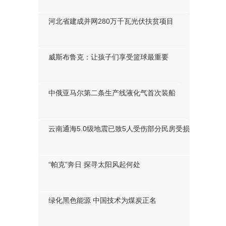
谭卓最新写真曝光 眼神坚定有力
河北省建成并网280万千瓦光伏扶贫项目
威斯布鲁克：让孩子们享受篮球最重要
中俄亚马尔第二条生产线液化气首次装船
云南通海5.0级地震已致5人受伤部分民房受损
“帕克”奔日 探寻太阳风起何处
绿化黑色能源 中国技术为煤炭正名