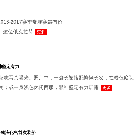
16-2017赛季常规赛最有价
。这位俄克拉荷
更多
神坚定有力
杂志写真曝光。照片中，一袭长裙搭配慵懒长发，在粉色庭院
笑；或一身浅色休闲西服，眼神坚定有力展露
更多
产线液化气首次装船