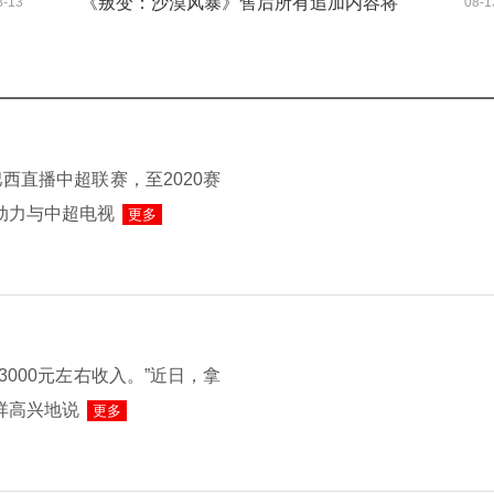
《叛变：沙漠风暴》售后所有追加内容将
8-13
08-1
遭受大量举报
全免费
西直播中超联赛，至2020赛
动力与中超电视
更多
000元左右收入。”近日，拿
祥高兴地说
更多