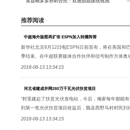
黄磊晒多多孙莉合照：双胞胎姐妹既视感
0
博引网友热议
盘点娱乐圈似双胞胎的母女俩
推荐阅读
中超海外版图再扩张 ESPN加入转播阵营
新华社北京8月12日电ESPN日前宣布，将在美国和巴
季结束。在中超联赛媒体合作伙伴和信号制作方体奥
2018-08-13 13:34:15
河北省建成并网280万千瓦光伏扶贫项目
“村里建起了扶贫光伏发电站，今后，俺家每年都能有3
到第一笔光伏扶贫项目收益后，魏县西野马村村民刘
2018-08-13 13:34:15