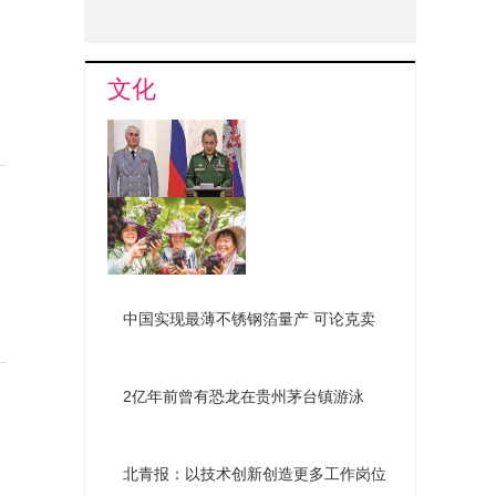
文化
俄组建新机构深化国防改革
南昌罗亭镇葡萄喜获丰收
中国实现最薄不锈钢箔量产 可论克卖
2亿年前曾有恐龙在贵州茅台镇游泳
北青报：以技术创新创造更多工作岗位