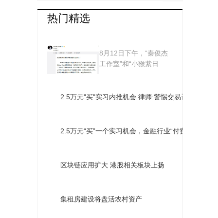
热门精选
杨紫评论张雪迎怎么
8月12日下午，“秦俊杰
回事？ 秦俊杰杨紫分
工作室”和“小猴紫日
志”都发布了一则...
手张雪迎躺枪
2.5万元"买"实习内推机会 律师:警惕交易诈骗
2.5万元“买”一个实习机会，金融行业“付费内推”疑点
区块链应用扩大 港股相关板块上扬
集租房建设将盘活农村资产