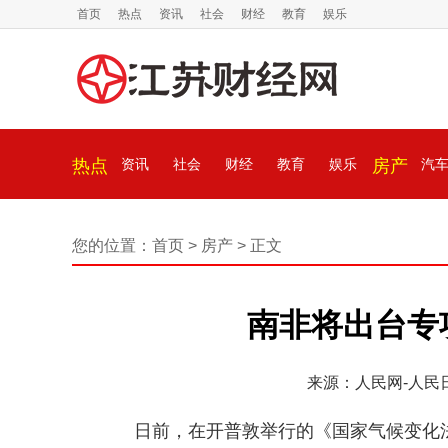
首页
热点
资讯
社会
财经
教育
娱乐
热点
资讯
社会
财经
教育
娱乐
房产
汽
您的位置：
首页
>
房产
> 正文
南非将出台专
来源：人民网-人民
日前，在开普敦举行的《国家气候变化