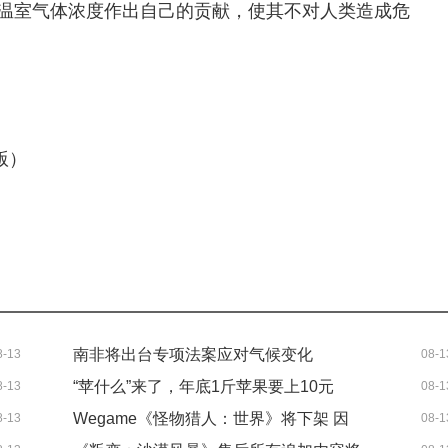
温室气体浓度作出自己的贡献，使其不对人类造成危
 版）
南非将出台专项法案应对气候变化
8-13
08-1
“苹什么”来了，年底1斤苹果要上10元
8-13
08-1
Wegame《怪物猎人：世界》将下架 因
8-13
08-1