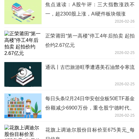
焦点速读：A股午评：三大指数涨跌不
一，超2300股上涨，AI硬件板块领涨
2026-02-26
正荣莆田“第一高楼”停工4年后拍卖 起拍
价约2.67亿元
2026-02-25
通讯丨古巴旅游旺季遭遇美石油禁令寒流
2026-02-25
每日头条!2月24日华安创业板50ETF基金
份额减少6900万份，重仓股宁德时代、
2026-02-25
中际旭创、新易盛
花旗上调迪尔股份目标价至675美元_每