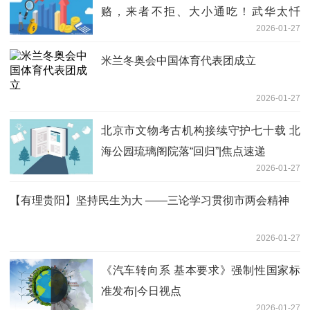
赂，来者不拒、大小通吃！武华太忏
2026-01-27
悔：“害了家人，害了亲属，害了下属，
害了一大堆人……” 今热点
米兰冬奥会中国体育代表团成立
2026-01-27
北京市文物考古机构接续守护七十载 北
海公园琉璃阁院落“回归”|焦点速递
2026-01-27
【有理贵阳】坚持民生为大 ——三论学习贯彻市两会精神
2026-01-27
《汽车转向系 基本要求》强制性国家标
准发布|今日视点
2026-01-27