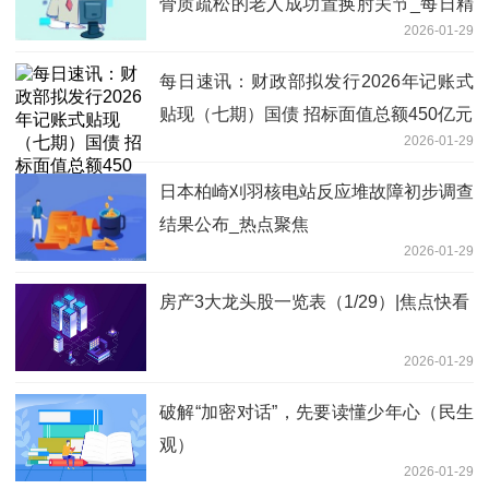
骨质疏松的老人成功置换肘关节_每日精
2026-01-29
选
每日速讯：财政部拟发行2026年记账式
贴现（七期）国债 招标面值总额450亿元
2026-01-29
日本柏崎刈羽核电站反应堆故障初步调查
结果公布_热点聚焦
2026-01-29
房产3大龙头股一览表（1/29）|焦点快看
2026-01-29
破解“加密对话”，先要读懂少年心（民生
观）
2026-01-29