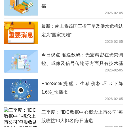
福
2026-02-05
最新：南非将该国三省干旱及供水危机认
定为“国家灾难”
2026-02-05
今日观点!君逸数码：光宏精密在光束调
控、成像及信号传输等方面具有技术基
2026-02-05
础，理论上可拓展应用于商业航天相关的
光学系统及载荷领域
PriceSeek提醒：生猪价格环比下降
1.6%_快播报
2026-02-05
三季度：“IDC数据中心概念上市公司”每
股收益10大排名|每日速递