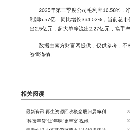
2025年第三季度公司毛利率16.58%，净
利润5.57亿，同比增长364.02%，当前总市
出2.5亿元，超大单净流出2.27亿元，换手率2
数据由南方财富网提供，仅供参考，不
资需谨慎。
相关阅读
最新资讯:再生资源回收概念股归属净利
0
“科技年货”让“年味”更丰富 视讯
0
润排行榜（三季度）