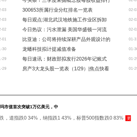
今头条！三季度采掘概念股每股收益排行
2-03
02-0
计》发行人被判以北京豪宅抵债
300653所属行业分红排名一览表
2-03
02-0
榜（每股收益排名查询）
每日观点:湖北武汉地铁施工作业区拆卸
2-03
02-0
（2026/2/3）
今日热议：污水泄漏 美国华盛顿一河流
2-02
02-0
龙门吊发生意外，路过车辆被砸得车头部
比亚迪：公司将持续深耕产品外观设计的
2-01
01-3
大肠杆菌严重超标
分塌陷，武汉应急局：有人员伤亡
龙蟠科技拟计提减值准备
1-30
01-3
优化升级 新动态
每日速讯：财政部拟发行2026年记账式
1-29
01-2
房产3大龙头股一览表（1/29）|焦点快看
1-29
01-2
贴现（七期）国债 招标面值总额450亿元
沃尔玛市值首次突破1万亿美元，中
道指跌0 34%，纳指跌1 43%，标普500指数跌0 83%
更