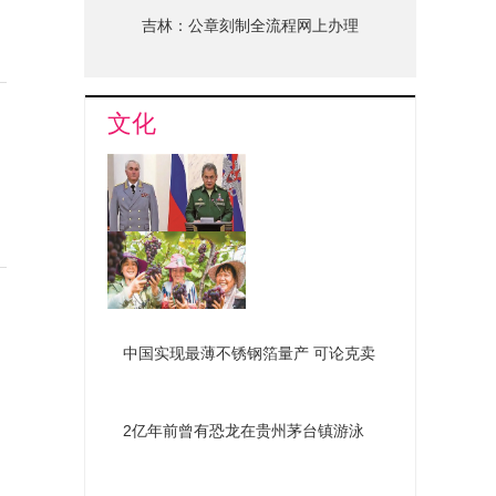
吉林：公章刻制全流程网上办理
文化
俄组建新机构深化国防改革
南昌罗亭镇葡萄喜获丰收
中国实现最薄不锈钢箔量产 可论克卖
2亿年前曾有恐龙在贵州茅台镇游泳