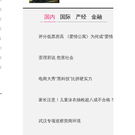
3
3
国内
国际
产经
金融
2
2
评分低票房高 《爱情公寓》为何成"爱情公墓"？
1
0
歪理邪说 危害社会
9
9
电商大秀“黑科技”比拼硬实力
家长注意！儿童泳衣抽检超八成不合格 李宁迪士尼
武汉专项巡察营商环境