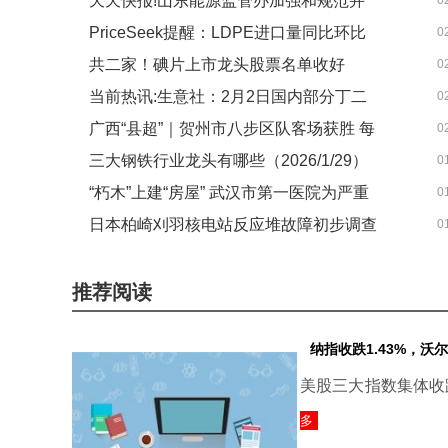
天天快报!山东能源监管办加强和规范并
0
PriceSeek提醒：LDPE进口量同比环比
0
网主体调度管理 服务新型电力系统建设
共二家！碘片上市龙头股票名单收好
0
双增_每日看点
当前热讯:生意社：2月2日国内部分丁二
0
（2026/2/2）-今日报
广西“县超”｜贺州市八步区队客场获胜 每
0
烯企业竞拍及销售情况
三大钢铁行业龙头有哪些（2026/1/29）
0
日快播
“朽木”上建“房屋” 武汉市第一医院为严重
0
日本柏崎刈羽核电站反应堆故障初步调查
0
骨质疏松的老人成功置换肘关节_每日精
结果公布_热点聚焦
选
推荐阅读
纳指收跌1.43%，
美股三大指数集体收跌，
多