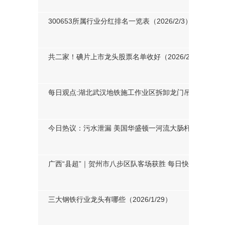
纳指收跌1.43%，沃尔玛市值首次突破1万亿美元，中概指数跌
300653所属行业分红排名一览表（2026/2/3）
共二家！碘片上市龙头股票名单收好（2026/2/2）-今日
每日观点:湖北武汉地铁施工作业区拆卸龙门吊发生意外
今日热议：污水泄漏 美国华盛顿一河流大肠杆菌严重超
广西“县超”｜贺州市八步区队客场获胜 每日快播
三大钢铁行业龙头有哪些（2026/1/29）