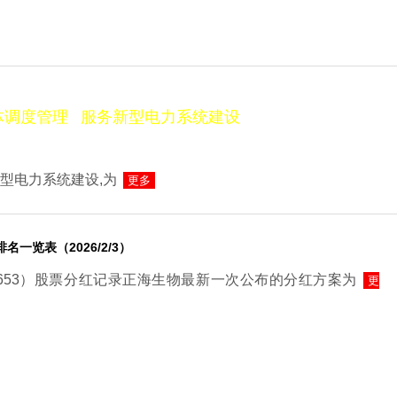
型电力系统建设,为
更多
名一览表（2026/2/3）
0653）股票分红记录正海生物最新一次公布的分红方案为
更