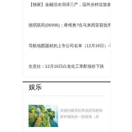
【独家】金融活水润泽三产，温州乡村绽放多元活力
德琪医药(06996)：希维奥?在马来西亚获批用于治疗
导航地图题材的上市公司名单（12月16日）-视点
生意社：12月16日白龙化工苯酐报价下跌
娱乐
湖北黄冈：遗爱湖畅
东坡问稼景区再现苏轼躬耕
想曲
黄州城东的一面坡地（东
坡）的场景，景...