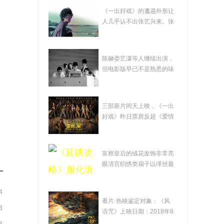
在影帝哥哥黄渤的调
《一出好戏》的邋遢外形让
教下 张艺兴奉献了"一
人几乎认不出张艺兴来。张
艺兴（左一）...
出好戏"
影版《爱情公寓》
陈赫娄艺潇等人继续出演，
成"欺诈片" 凭口碑赚钱
但电影版早已不是熟悉的味
道。袁弘承担...
才是出路
《爱情公寓》变"盗墓
三部新片同天上映，《一出
公寓" 观众批"挂羊头卖
好戏》昨日票房反超《爱情
公寓》三部新...
狗肉"
《延禧攻略》服化道
富察皇后的绒花发饰非常亮
的"秘密" 透过热播剧感
眼清宫织绣类扇子以缂丝最
为精美《延禧...
受非遗之美
4
电影《风语咒》：瑕
看片·热映鉴定对象：《风
3
瑜互见 值得鼓励
语咒》上映日期：2018年8
月3日自《大圣...