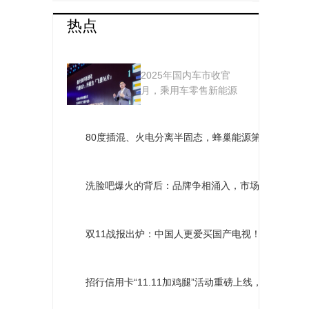
热点
新技术、新产品集中
2025年国内车市收官
亮相，蜂巢能源以差异
月，乘用车零售新能源
渗透率达到59 1%，...
化破局动力电池红海市
场
80度插混、火电分离半固态，蜂巢能源第六届电池
洗脸吧爆火的背后：品牌争相涌入，市场发展趋势引
双11战报出炉：中国人更爱买国产电视！TCL夺多
招行信用卡“11.11加鸡腿”活动重磅上线，全网购物