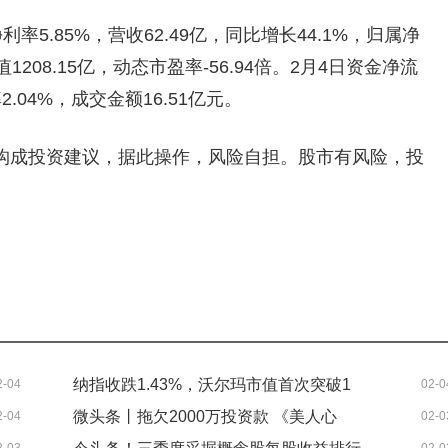
利率5.85%，营收62.49亿，同比增长44.1%，归属净
值1208.15亿，动态市盈率-56.94倍。2月4日资金净流
.04%，成交金额16.51亿元。
构成投资建议，据此操作，风险自担。股市有风险，投
纳指收跌1.43%，沃尔玛市值首次突破1
2-04
02-0
微头条丨拖欠2000万投资款 《美人心
2-04
02-0
万亿美元，中概指数跌0.94%