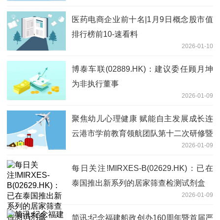
医药电商企业前十名|1月9日概念股市值
排行榜前10-速看料
2026-01-10
博泰车联(02889.HK)：建议委任顾月坤
为非执行董事
2026-01-09
聚焦幼儿心理健康 赋能自主发展成长连
云港市学前教育领航团队第十二次研修暨
2026-01-09
送教活动成功举办 焦点资讯
每日关注!MIRXES-B(02629.HK)：已在
泰国推出新系列的居家筛查检测试剂盒
2026-01-09
简讯:纪念福建船政创办160周年暨首届严