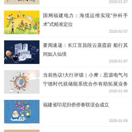
2026-01-07
国网福建电力：海缆运维实现“外科手
术”式精准定位
2026-01-07
要闻速递：长江宜昌段云蒸霞蔚 船行其
间如入仙境
2026-01-07
当前热议!大行评级｜小摩：思源电气与
宁德时代就储能系统合作有助拓展业务
2026-01-06
均予“增持”评级
福建省印尼归侨侨眷联谊会成立
2026-01-06