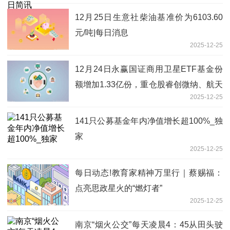
12月25日生意社柴油基准价为6103.60
元/吨|每日消息
2025-12-25
12月24日永赢国证商用卫星ETF基金份
额增加1.33亿份，重仓股睿创微纳、航天
2025-12-25
电子、中国卫星
141只公募基金年内净值增长超100%_独
家
2025-12-25
每日动态!教育家精神万里行｜蔡赐福：
点亮思政星火的“燃灯者”
2025-12-25
南京“烟火公交”每天凌晨4：45从田头驶