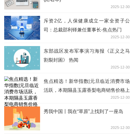
2025-12-30
斥资2亿，人保健康成立一家全资子公
司：总裁邵利铎兼任董事长-焦点热门
2025-12-30
东部战区发布军事演习海报《正义之马
割裂封困》 热闻
2025-12-30
焦点精选！新华指数|元旦临近消费市场
活跃，本期隰县玉露香梨电商销售价格上
2025-12-30
行
秀我中国丨我在“草原”上找到了一座岛
2025-12-30