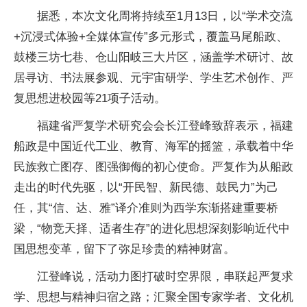
据悉，本次文化周将持续至1月13日，以“学术交流
+沉浸式体验+全媒体宣传”多元形式，覆盖马尾船政、
鼓楼三坊七巷、仓山阳岐三大片区，涵盖学术研讨、故
居寻访、书法展参观、元宇宙研学、学生艺术创作、严
复思想进校园等21项子活动。
福建省严复学术研究会会长江登峰致辞表示，福建
船政是中国近代工业、教育、海军的摇篮，承载着中华
民族救亡图存、图强御侮的初心使命。严复作为从船政
走出的时代先驱，以“开民智、新民德、鼓民力”为己
任，其“信、达、雅”译介准则为西学东渐搭建重要桥
梁，“物竞天择、适者生存”的进化思想深刻影响近代中
国思想变革，留下了弥足珍贵的精神财富。
江登峰说，活动力图打破时空界限，串联起严复求
学、思想与精神归宿之路；汇聚全国专家学者、文化机