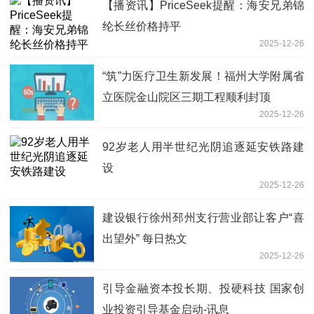
【播资讯】PriceSeek提醒：海安兄弟锦
纶长丝价格持平
2025-12-26
“筑”力医疗卫生新发展！福州大学附属省
立医院金山院区三期工程顺利封顶
2025-12-26
92岁老人用半世纪光阴追逐延安铁路建
设
2025-12-26
建设银行徐州邳州支行营业部让客户“喜
出望外” 每日热文
2025-12-26
引导金融资本投长期、投硬科技 国家创
业投资引导基金启动-讯息