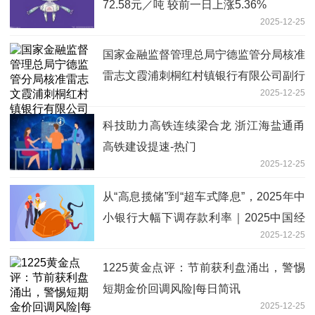
72.58元／吨 较前一日上涨5.36%
2025-12-25
国家金融监督管理总局宁德监管分局核准
雷志文霞浦刺桐红村镇银行有限公司副行
2025-12-25
长
科技助力高铁连续梁合龙 浙江海盐通甬
高铁建设提速-热门
2025-12-25
从“高息揽储”到“超车式降息”，2025年中
小银行大幅下调存款利率｜2025中国经
2025-12-25
济年报 最新
1225黄金点评：节前获利盘涌出，警惕
短期金价回调风险|每日简讯
2025-12-25