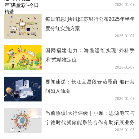
2026-01-07
每日消息![快讯]江苏银行公布2025年半年
度分红实施方案
2026-01-07
国网福建电力：海缆运维实现“外科手
术”式精准定位
2026-01-07
要闻速递：长江宜昌段云蒸霞蔚 船行其
间如入仙境
2026-01-07
当前热议!大行评级｜小摩：思源电气与
宁德时代就储能系统合作有助拓展业务
2026-01-06
均予“增持”评级