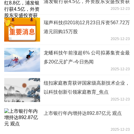
浦发银行获4.5亿，外资股东安盛投资获
2025-12-23
3.44亿，近三年6成产品跑输基准|焦点消
息
瑞声科技(02018)12月23日斥资567.72万
港元回购15万股
2025-12-23
龙蟠科技午前涨超6% 公司拟募集资金最
多20亿元扩产-今日热闻
2025-12-23
纽扣家庭教育获评国家级高新技术企业，
以科技创新引领家庭教育_焦点
2025-12-23
上市银行年内增持达892.87亿元 观点
2025-12-23