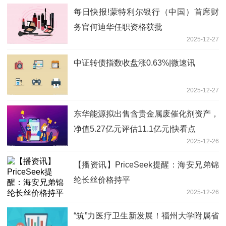
每日快报!蒙特利尔银行（中国）首席财
务官何迪华任职资格获批
2025-12-27
中证转债指数收盘涨0.63%|微速讯
2025-12-27
东华能源拟出售含贵金属废催化剂资产，
净值5.27亿元评估11.1亿元|快看点
2025-12-26
【播资讯】PriceSeek提醒：海安兄弟锦
纶长丝价格持平
2025-12-26
“筑”力医疗卫生新发展！福州大学附属省