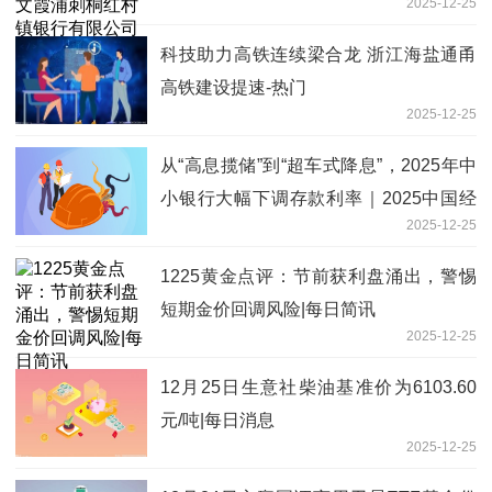
2025-12-25
长
科技助力高铁连续梁合龙 浙江海盐通甬
高铁建设提速-热门
2025-12-25
从“高息揽储”到“超车式降息”，2025年中
小银行大幅下调存款利率｜2025中国经
2025-12-25
济年报 最新
1225黄金点评：节前获利盘涌出，警惕
短期金价回调风险|每日简讯
2025-12-25
12月25日生意社柴油基准价为6103.60
元/吨|每日消息
2025-12-25