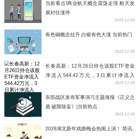
当前看点!商业航天概念震荡走强 航天发
展封住涨停
2025-12-29
有色铜概念拉升 白银有色大涨 当前热门
2025-12-29
长春高新：12月26日持仓该股ETF资金
净流入544.42万元，3日累计净流入
2025-12-29
2671.08万元
东部战区发布军事演习主题海报《正义之
盾 破限除妄》|当前热点
2025-12-29
2026湖北新年戏曲晚会热闹上演！ 简讯