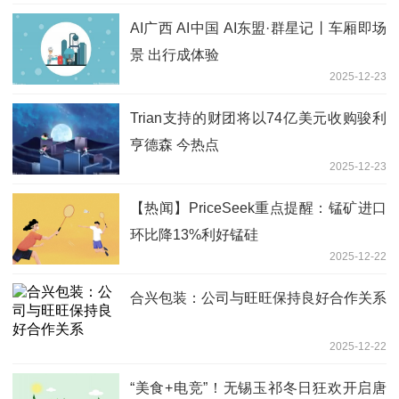
AI广西 AI中国 AI东盟·群星记丨车厢即场
景 出行成体验
2025-12-23
Trian支持的财团将以74亿美元收购骏利
亨德森 今热点
2025-12-23
【热闻】PriceSeek重点提醒：锰矿进口
环比降13%利好锰硅
2025-12-22
合兴包装：公司与旺旺保持良好合作关系
2025-12-22
“美食+电竞”！无锡玉祁冬日狂欢开启唐