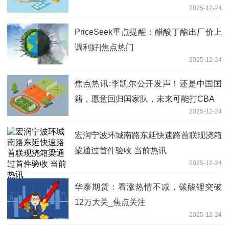
2025-12-24
PriceSeek重点提醒：醋酸丁酯出厂价上
调利好|焦点热门
2025-12-24
焦点热讯:李凯尔公开发声！还是中国国
籍，愿意回归国家队，未来可能打CBA
2025-12-24
宏润宁波环城南路东延快速路首联现浇箱
梁通过首件验收 当前热讯
2025-12-24
华泰期货：看涨热情不减，碳酸锂突破
12万大关_焦点关注
2025-12-24