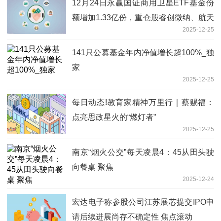
12月24日永赢国证商用卫星ETF基金份
额增加1.33亿份，重仓股睿创微纳、航天
2025-12-25
电子、中国卫星
141只公募基金年内净值增长超100%_独
家
2025-12-25
每日动态!教育家精神万里行｜蔡赐福：
点亮思政星火的“燃灯者”
2025-12-25
南京“烟火公交”每天凌晨4：45从田头驶
向餐桌 聚焦
2025-12-24
宏达电子称参股公司江苏展芯提交IPO申
请后续进展尚存不确定性 焦点滚动