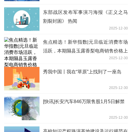
东部战区发布军事演习海报《正义之马
割裂封困》 热闻
2025-12-30
焦点精选！新华指数|元旦临近消费市场
活跃，本期隰县玉露香梨电商销售价格上
2025-12-30
行
秀我中国丨我在“草原”上找到了一座岛
2025-12-30
[快讯]长安汽车846万限售股1月5日解禁
2025-12-30
高校知识产权路演基地建设及运行规范在