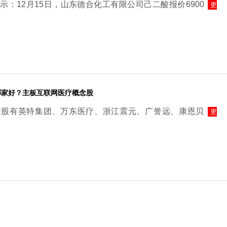
示：12月15日，山东德合化工有限公司己二酸报价6900
更
哪家好？主板互联网医疗概念股
念股有英特集团、万东医疗、浙江震元、广誉远、康恩贝
更