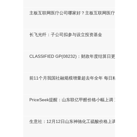
双环科技主力资金持续净流入，3日共净流入1309.72万元-
主板互联网医疗公司哪家好？主板互联网医疗概念股市值
长飞光纤：子公司拟参与设立投资基金
CLASSIFIED GP(08232)：财政年度结算日更改为3月31
前11个月我国社融规模增量超去年全年 每日精选
PriceSeek提醒：山东联亿甲醛价格小幅上调 通讯
生意社：12月12日山东神驰化工硫酸价格上调