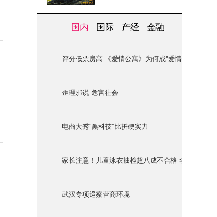
国内
国际
产经
金融
评分低票房高 《爱情公寓》为何成"爱情公墓"？
歪理邪说 危害社会
电商大秀“黑科技”比拼硬实力
家长注意！儿童泳衣抽检超八成不合格 李宁迪士尼
武汉专项巡察营商环境