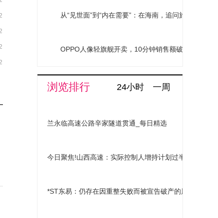
2
从“见世面”到“内在需要”：在海南，追问旅行的意义
2
2
2
OPPO人像轻旗舰开卖，10分钟销售额破亿，Reno
2
浏览排行
24小时
一周
兰永临高速公路辛家隧道贯通_每日精选
今日聚焦!山西高速：实际控制人增持计划过半 已增持405
*ST东易：仍存在因重整失败而被宣告破产的风险_焦点