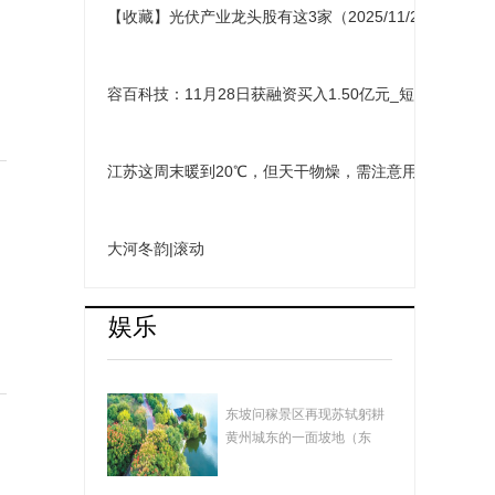
【收藏】光伏产业龙头股有这3家（2025/11/28） 视点
容百科技：11月28日获融资买入1.50亿元_短讯
江苏这周末暖到20℃，但天干物燥，需注意用火安全
大河冬韵|滚动
娱乐
湖北黄冈：遗爱湖畅
东坡问稼景区再现苏轼躬耕
想曲
黄州城东的一面坡地（东
坡）的场景，景...