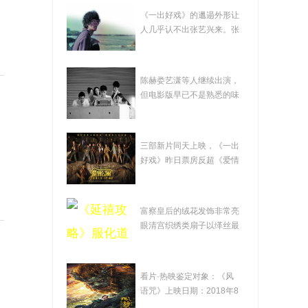
在影帝哥哥黄渤的调
《一出好戏》的邋遢外形让
教下 张艺兴奉献了"一
人几乎认不出张艺兴来。张
艺兴（左一）...
出好戏"
影版《爱情公寓》
陈赫娄艺潇等人继续出演，
成"欺诈片" 凭口碑赚钱
但电影版早已不是熟悉的味
道。袁弘承担...
才是出路
《爱情公寓》变"盗墓
三部新片同天上映，《一出
公寓" 观众批"挂羊头卖
好戏》昨日票房反超《爱情
公寓》三部新...
狗肉"
《延禧攻略》服化道
富察皇后的绒花发饰非常亮
的"秘密" 透过热播剧感
眼清宫织绣类扇子以缂丝最
为精美《延禧...
受非遗之美
电影《风语咒》：瑕
看片·热映鉴定对象：《风
瑜互见 值得鼓励
语咒》上映日期：2018年8
月3日自《大圣...