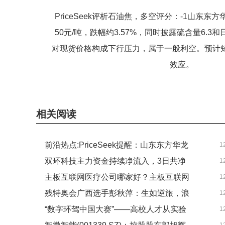
PriceSeek评析石油焦，多空评分：-1山东东
50元/吨，跌幅约3.57%，同时披露硫含量6.
对现货价格构成下行压力，属于一般利空。预计
效应。
相关阅读
前沿热点:PriceSeek提醒：山东东方华龙
1
双环科技主力资金持续净流入，3日共净
1
石油焦报价下调
主板互联网医疗公司哪家好？主板互联网
1
流入1309.72万元-每日热闻
残特奥会广西选手彭秋萍：生如逆旅，浪
1
医疗概念股市值排名
“数字环驾中国大赛”——高校人才从实验
1
里追光 动态焦点