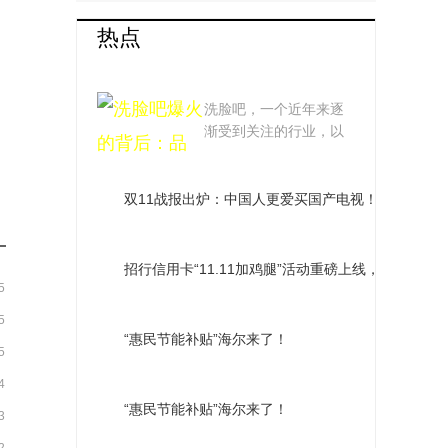
热点
洗脸吧爆火的背后：
洗脸吧，一个近年来逐
品牌争相涌入，市场发
渐受到关注的行业，以
其独特的经营模式...
展趋势引热议
双11战报出炉：中国人更爱买国产电视！TCL夺多
招行信用卡“11.11加鸡腿”活动重磅上线，全网购物
5
5
“惠民节能补贴”海尔来了！
5
4
“惠民节能补贴”海尔来了！
3