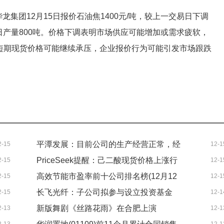
方华龙集团12月15日报价石油焦1400元/吨，较上一交易日下调
3和日产量800吨。价格下调表明市场供应可能增加或需求疲软，
短期现货价格可能继续承压，企业报价行为可能引发市场跟跌
平潭发展：目前公司的生产经营正常，经
2-15
12-1
PriceSeek提醒：己二酸现货价格上涨行
2-15
12-1
营情况及内外部经营环境未发生重大变化
高效节能市盈率前十公司排名榜(12月12
2-15
12-1
情好转|热推荐
热讯
长飞光纤：子公司拟参与设立投资基金
2-15
12-1
日上市公司市盈率10强)
新版舞剧《丝路花雨》在合肥上演
2-13
12-1