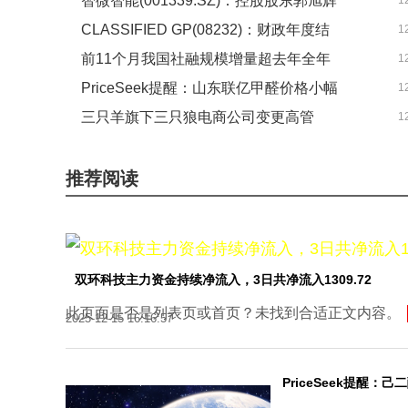
智微智能(001339.SZ)：控股股东郭旭辉
1
室到赛场的跨越
CLASSIFIED GP(08232)：财政年度结
1
累计减持196.8万股公司股份
前11个月我国社融规模增量超去年全年
1
算日更改为3月31日
PriceSeek提醒：山东联亿甲醛价格小幅
1
每日精选
三只羊旗下三只狼电商公司变更高管
1
上调 通讯
推荐阅读
双环科技主力资金持续净流入，3日共净流入1309.72
此页面是否是列表页或首页？未找到合适正文内容。
2025-12-15 16:16:57
PriceSeek提醒