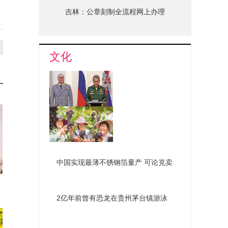
吉林：公章刻制全流程网上办理
文化
俄组建新机构深化国防改革
南昌罗亭镇葡萄喜获丰收
中国实现最薄不锈钢箔量产 可论克卖
2亿年前曾有恐龙在贵州茅台镇游泳