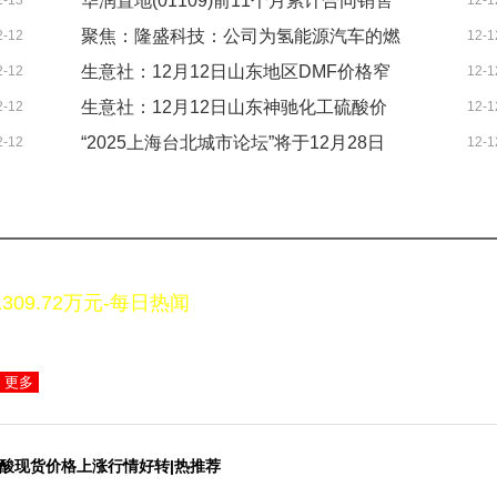
华润置地(01109)前11个月累计合同销售
2-13
12-1
聚焦：隆盛科技：公司为氢能源汽车的燃
2-12
12-1
金额约1926亿元 同比减少15.9%
生意社：12月12日山东地区DMF价格窄
2-12
12-1
料电池系统匹配空气路阀件
生意社：12月12日山东神驰化工硫酸价
2-12
12-1
幅运行-今日看点
“2025上海台北城市论坛”将于12月28日
2-12
12-1
格上调
举行 每日热门
更多
：己二酸现货价格上涨行情好转|热推荐