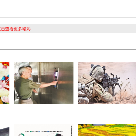
 点击查看更多精彩
无穷
老旧小区加装电梯难 积木式电
揭开美军新步枪神秘面纱
梯15天搞定