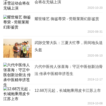
会将在无锡上演
2020-10-20
耀世臻艺 御鉴尊荣 - 劳斯莱斯幻影鉴赏
2020-08-31
武陟交警大队：三夏大忙季，田间地头送
头盔
2020-06-10
六代中医传人张喜海：守正中医创新治骨
法 传承中医精华济苍生
2019-12-17
12.68万元起，长城炮乘用皮卡江苏上市
2019-10-08